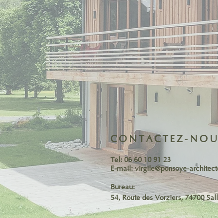
CONTACTEZ-NOU
Tel: 06 60 10 91 23
E-mail:
virgile@ponsoye-architec
Bureau:
54, Route des Vorziers, 74700 Sal