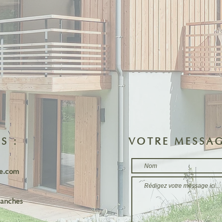
S :
VOTRE MESSAG
te.com
lanches