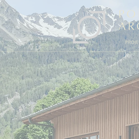
PO
AR
PROJE